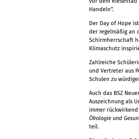
vor dem Riesenrad 
Handeln“.
Der Day of Hope ist
der regelmäßig an d
Schirmherrschaft h
Klimaschutz inspiri
Zahlreiche Schüler
und Vertreter aus 
Schulen zu würdige
Auch das BSZ Neuend
Auszeichnung als U
immer rückwirkend f
Ökologie und Gesun
teil.