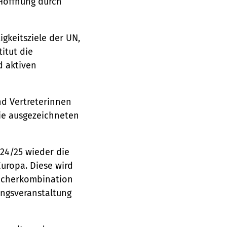
„Hoffnung durch
gkeitsziele der UN,
itut die
d aktiven
nd Vertreterinnen
ie ausgezeichneten
024/25 wieder die
uropa. Diese wird
 Fächerkombination
ngsveranstaltung