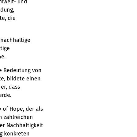
Umwelt- und
idung,
te, die
 nachhaltige
tige
he.
ie Bedeutung von
e, bildete einen
er, dass
erde.
 of Hope, der als
n zahlreichen
r Nachhaltigkeit
ng konkreten