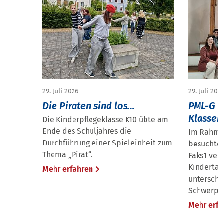
29. Juli 2026
29. Juli 2
Die Piraten sind los...
PML-G 
Klasse
Die Kinderpflegeklasse K10 übte am
Ende des Schuljahres die
Im Rahm
Durchführung einer Spieleinheit zum
besucht
Thema „Pirat“.
Faks1 v
Kindert
Mehr erfahren
untersc
Schwerp
Mehr er