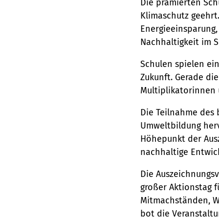
Die prämierten Schu
Klimaschutz geehrt
Energieeinsparung, 
Nachhaltigkeit im S
Schulen spielen ein
Zukunft. Gerade di
Multiplikatorinnen 
Die Teilnahme des 
Umweltbildung herv
Höhepunkt der Ausz
nachhaltige Entwic
Die Auszeichnungsv
großer Aktionstag f
Mitmachständen, W
bot die Veranstalt