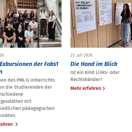
026
23. Juli 2026
Exkursionen der Faks1
Die Hand im Blick
n
Ist ein Kind Links- oder
Rechtshänder?
en des PML-G Unterrichts
en die Studierenden der
Mehr erfahren
erschiedene
agesstätten mit
hiedlichen pädagogischen
unkten.
fahren