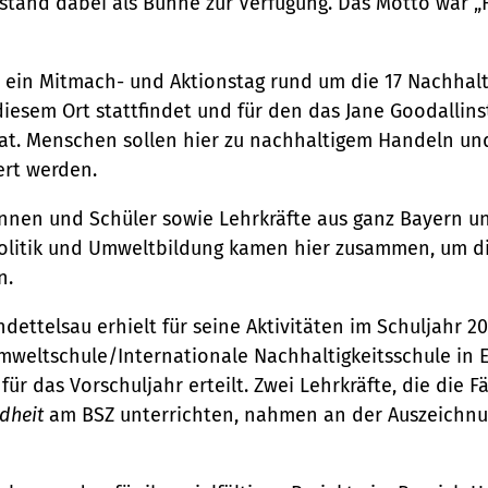
stand dabei als Bühne zur Verfügung. Das Motto war 
 ein Mitmach- und Aktionstag rund um die 17 Nachhalti
iesem Ort stattfindet und für den das Jane Goodallinst
at. Menschen sollen hier zu nachhaltigem Handeln un
ert werden.
innen und Schüler sowie Lehrkräfte aus ganz Bayern u
Politik und Umweltbildung kamen hier zusammen, um d
n.
ettelsau erhielt für seine Aktivitäten im Schuljahr 2
mweltschule/Internationale Nachhaltigkeitsschule in E
ür das Vorschuljahr erteilt. Zwei Lehrkräfte, die die
dheit
am BSZ unterrichten, nahmen an der Auszeichnu