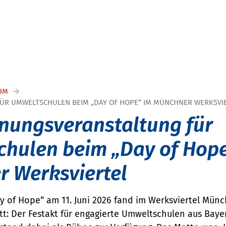
UM
ÜR UMWELTSCHULEN BEIM „DAY OF HOPE“ IM MÜNCHNER WERKSVI
nungsveranstaltung für
hulen beim „Day of Hope
 Werksviertel
 of Hope“ am 11. Juni 2026 fand im Werksviertel Mün
t: Der Festakt für engagierte Umweltschulen aus Bayer