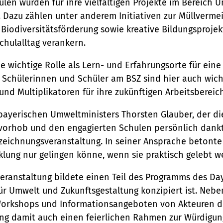
len wurden für ihre vielfältigen Projekte im Bereich 
. Dazu zählen unter anderem Initiativen zur Müllverme
Biodiversitätsförderung sowie kreative Bildungsprojek
chulalltag verankern.
e wichtige Rolle als Lern- und Erfahrungsorte für eine
e Schülerinnen und Schüler am BSZ sind hier auch wich
und Multiplikatoren für ihre zukünftigen Arbeitsbereic
bayerischen Umweltministers Thorsten Glauber, der d
orhob und den engagierten Schulen persönlich dankt
eichnungsveranstaltung. In seiner Ansprache betonte 
klung nur gelingen könne, wenn sie praktisch gelebt w
eranstaltung bildete einen Teil des Programms des Day
ür Umwelt und Zukunftsgestaltung konzipiert ist. Nebe
orkshops und Informationsangeboten von Akteuren de
ung damit auch einen feierlichen Rahmen zur Würdigu